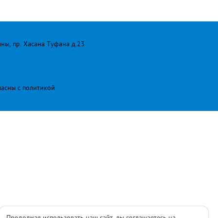
лны, пр. Хасана Туфана д.23
ласны с
политикой
Продолжая использовать наш сайт, вы соглашаетесь на