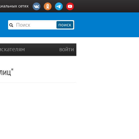
циальных сетях
поиск
искателям
войти
лиц"