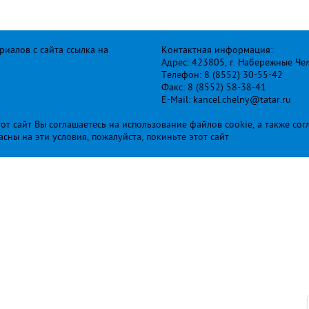
иалов с сайта ссылка на
Контактная информация:
Адрес: 423805, г. Набережные Че
Телефон: 8 (8552) 30-55-42
Факс: 8 (8552) 58-38-41
E-Mail: kancel.chelny@tatar.ru
т сайт Вы соглашаетесь на использование файлов cookie, а также сог
ласны на эти условия, пожалуйста, покиньте этот сайт