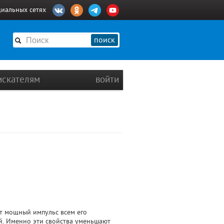
циальных сетях
поиск
искателям
войти
ет мощный импульс всем его
й. Именно эти свойства уменьшают