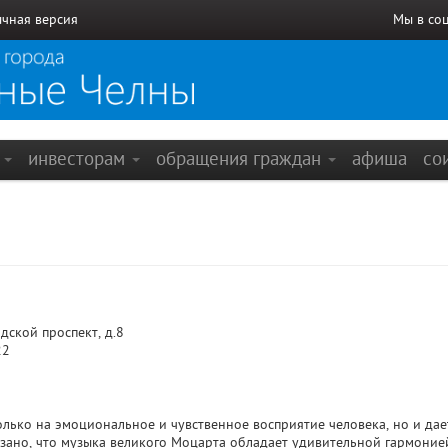
чная версия
Мы в со
е
инвесторам
обращения граждан
афиша
со
дской проспект, д.8
22
олько на эмоциональное и чувственное восприятие человека, но и да
зано, что музыка великого Моцарта обладает удивительной гармоние