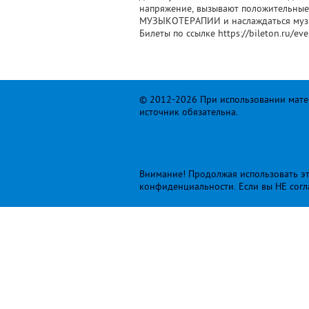
напряжение, вызывают положительные 
МУЗЫКОТЕРАПИИ и наслаждаться музы
Билеты по ссылке https://bileton.ru/ev
© 2012-2026 При использовании матер
источник обязательна.
Внимание! Продолжая использовать это
конфиденциальности
. Если вы НЕ сог