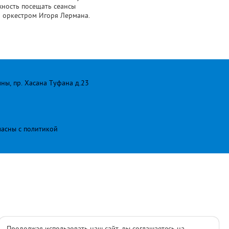
жность посещать сеансы
 оркестром Игоря Лермана.
лны, пр. Хасана Туфана д.23
ласны с
политикой
Продолжая использовать наш сайт, вы соглашаетесь на