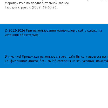
Мероприятие по предварительной записи.
Тел. для справок: (8552) 38-30-26.
© 2012-2026 При использовании материалов с сайта ссылка на
источник обязательна.
Внимание! Продолжая использовать этот сайт Вы соглашаетесь на и
конфиденциальности
. Если вы НЕ согласны на эти условия, пожалу