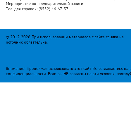
Мероприятие по предварительной записи.
Тел. для справок: (8552) 46-67-37.
© 2012-2026 При использовании материалов с сайта ссылка на
источник обязательна.
Внимание! Продолжая использовать этот сайт Вы соглашаетесь на и
конфиденциальности
. Если вы НЕ согласны на эти условия, пожалу