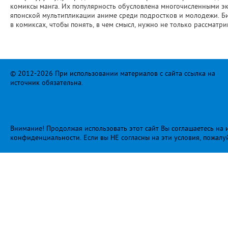
комиксы манга. Их популярность обусловлена многочисленными э
японской мультипликации аниме среди подростков и молодежи. Б
в комиксах, чтобы понять, в чем смысл, нужно не только рассматрив
© 2012-2026 При использовании материалов с сайта ссылка на
источник обязательна.
Внимание! Продолжая использовать этот сайт Вы соглашаетесь на и
конфиденциальности
. Если вы НЕ согласны на эти условия, пожалу