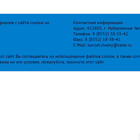
иалов с сайта ссылка на
Контактная информация:
Адрес: 423805, г. Набережные Че
Телефон: 8 (8552) 30-55-42
Факс: 8 (8552) 58-38-41
E-Mail: kancel.chelny@tatar.ru
т сайт Вы соглашаетесь на использование файлов cookie, а также сог
ласны на эти условия, пожалуйста, покиньте этот сайт