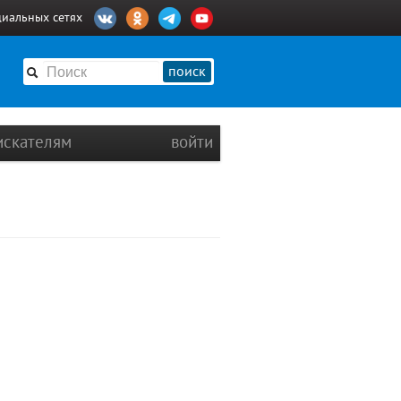
циальных сетях
поиск
искателям
войти