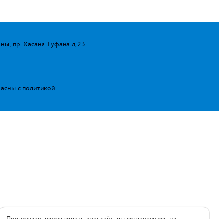
лны, пр. Хасана Туфана д.23
ласны с
политикой
Продолжая использовать наш сайт, вы соглашаетесь на