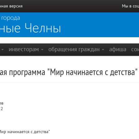
чная версия
Мы в со
е
инвесторам
обращения граждан
афиша
со
ая программа "Мир начинается с детства"
ев
22
ир начинается с детства"