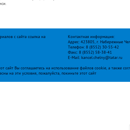
иси.
иалов с сайта ссылка на
Контактная информация:
Адрес: 423805, г. Набережные Че
Телефон: 8 (8552) 30-55-42
Факс: 8 (8552) 58-38-41
E-Mail: kancel.chelny@tatar.ru
т сайт Вы соглашаетесь на использование файлов cookie, а также сог
ласны на эти условия, пожалуйста, покиньте этот сайт