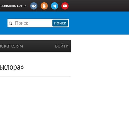
циальных сетях
поиск
искателям
войти
льклора»