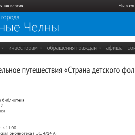
чная версия
Мы в со
е
инвесторам
обращения граждан
афиша
со
ельное путешествия «Страна детского фо
я библиотека
22
иси
. в 11.00
кая библиотека (ГЭС, 4/14 А)