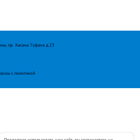
лны, пр. Хасана Туфана д.23
ласны с
политикой
Продолжая использовать наш сайт, вы соглашаетесь на