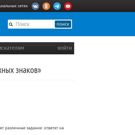
циальных сетях
поиск
искателям
войти
жных знаков»
ят различные задания: ответят на