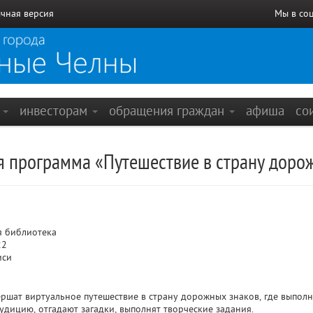
чная версия
Мы в со
е
инвесторам
обращения граждан
афиша
со
я программа «Путешествие в страну доро
я библиотека
22
иси
ршат виртуальное путешествие в страну дорожных знаков, где выполн
удицию, отгадают загадки, выполнят творческие задания.