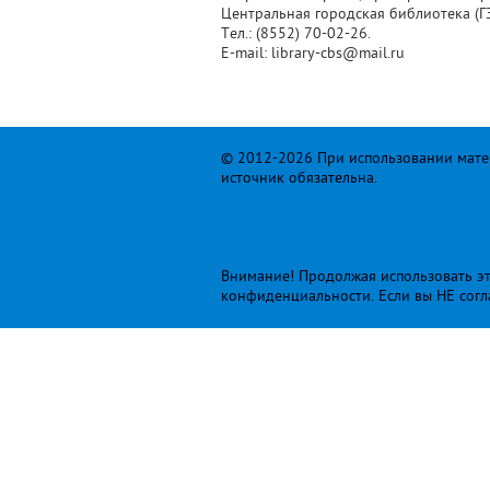
Центральная городская библиотека (ГЭС
Тел.: (8552) 70-02-26.
Е-mail: library-cbs@mail.ru
© 2012-2026 При использовании матер
источник обязательна.
Внимание! Продолжая использовать это
конфиденциальности
. Если вы НЕ сог