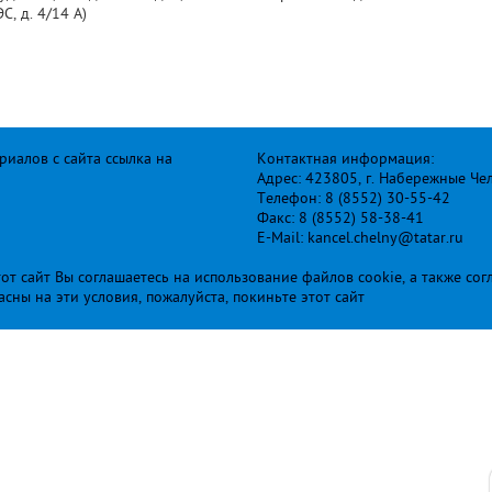
, д. 4/14 А)
иалов с сайта ссылка на
Контактная информация:
Адрес: 423805, г. Набережные Че
Телефон: 8 (8552) 30-55-42
Факс: 8 (8552) 58-38-41
E-Mail: kancel.chelny@tatar.ru
т сайт Вы соглашаетесь на использование файлов cookie, а также сог
ласны на эти условия, пожалуйста, покиньте этот сайт