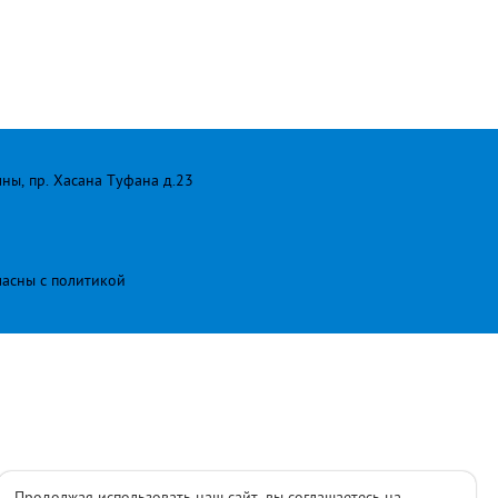
лны, пр. Хасана Туфана д.23
ласны с
политикой
Продолжая использовать наш сайт, вы соглашаетесь на