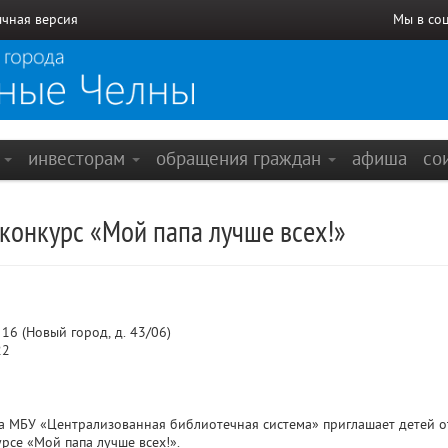
чная версия
Мы в со
е
инвесторам
обращения граждан
афиша
со
конкурс «Мой папа лучше всех!»
6 (Новый город, д. 43/06)
22
да МБУ «Централизованная библиотечная система» приглашает детей о
рсе «Мой папа лучше всех!».