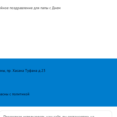
ейное поздравление для папы с Днем
лны, пр. Хасана Туфана д.23
ласны с
политикой
Продолжая использовать наш сайт, вы соглашаетесь на