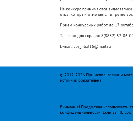
На конкурс принимаются видеозаписи 
отца, который отмечается в третье во
Прием конкурсных работ до 17 октябр
Телефон для справок 8(8852) 52-86-00
Е-mail: cbs_filial16@mail.ru
© 2012-2026 При использовании матер
источник обязательна.
Внимание! Продолжая использовать это
конфиденциальности
. Если вы НЕ сог