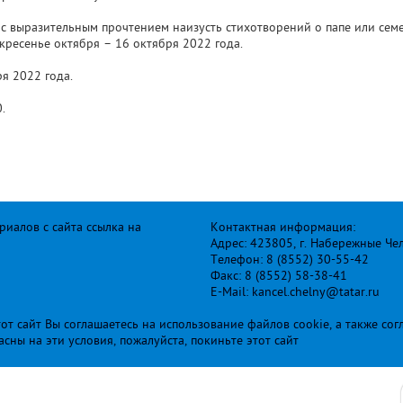
с выразительным прочтением наизусть стихотворений о папе или сем
скресенье октября – 16 октября 2022 года.
я 2022 года.
.
иалов с сайта ссылка на
Контактная информация:
Адрес: 423805, г. Набережные Че
Телефон: 8 (8552) 30-55-42
Факс: 8 (8552) 58-38-41
E-Mail: kancel.chelny@tatar.ru
т сайт Вы соглашаетесь на использование файлов cookie, а также сог
ласны на эти условия, пожалуйста, покиньте этот сайт