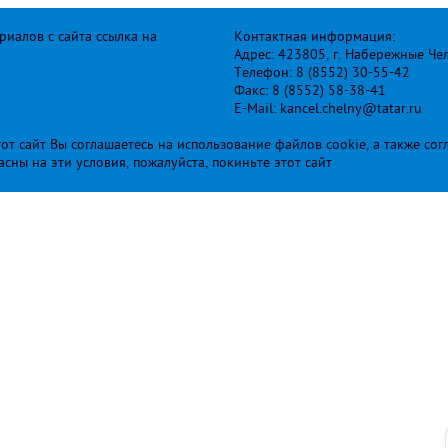
иалов с сайта ссылка на
Контактная информация:
Адрес: 423805, г. Набережные Че
Телефон: 8 (8552) 30-55-42
Факс: 8 (8552) 58-38-41
E-Mail: kancel.chelny@tatar.ru
т сайт Вы соглашаетесь на использование файлов cookie, а также сог
ласны на эти условия, пожалуйста, покиньте этот сайт