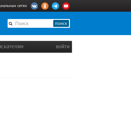
циальных сетях
поиск
искателям
войти