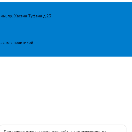
лны, пр. Хасана Туфана д.23
ласны с
политикой
Продолжая использовать наш сайт, вы соглашаетесь на