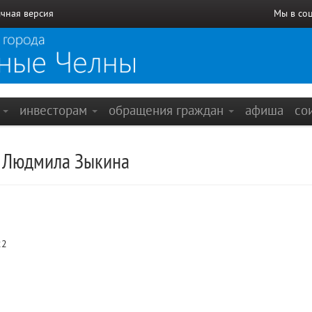
чная версия
Мы в со
е
инвесторам
обращения граждан
афиша
со
. Людмила Зыкина
22