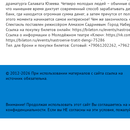
драматурга Салавата Юзеева. Четверо молодых людей – обычные о
что нынешнее время диктует современный способ зарабатывать де
банк, где находится огромная сумма денег, а затем прячутся от п
этого момента начинается самое интересное! Чем же закончилось 
Спектакль поставлен режиссёром Алмазом Садриевым. Город Набе
Ссылка на покупку билетов онлайн: https://bileton.ru/events/nastro
Ссылка о информации о Молодёжном театре «Ключ»: https://vk.com
https://bileton.ru/events/nastroenie-tratit-dengi-75286
Тел. для брони и покупки билетов: Сотовый: +79061202262, +796
© 2012-2026 При использовании материалов с сайта ссылка на
источник обязательна.
Внимание! Продолжая использовать этот сайт Вы соглашаетесь на и
конфиденциальности
. Если вы НЕ согласны на эти условия, пожалу