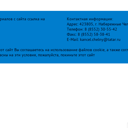
иалов с сайта ссылка на
Контактная информация:
Адрес: 423805, г. Набережные Че
Телефон: 8 (8552) 30-55-42
Факс: 8 (8552) 58-38-41
E-Mail: kancel.chelny@tatar.ru
т сайт Вы соглашаетесь на использование файлов cookie, а также сог
ласны на эти условия, пожалуйста, покиньте этот сайт