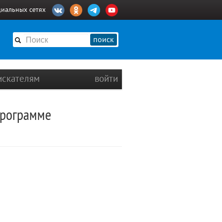
циальных сетях
поиск
искателям
войти
программе