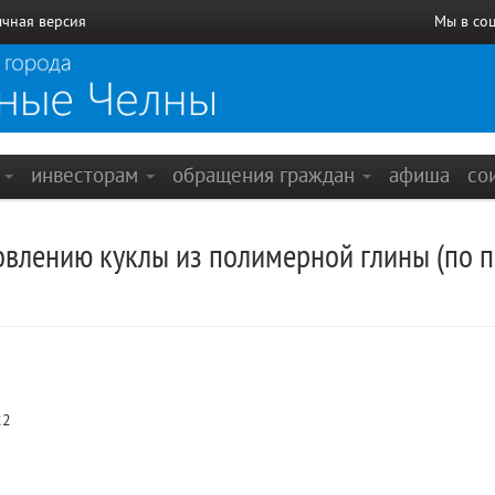
чная версия
Мы в со
е
инвесторам
обращения граждан
афиша
со
товлению куклы из полимерной глины (по 
22