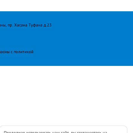
лны, пр. Хасана Туфана д.23
ласны с
политикой
Продолжая использовать наш сайт, вы соглашаетесь на