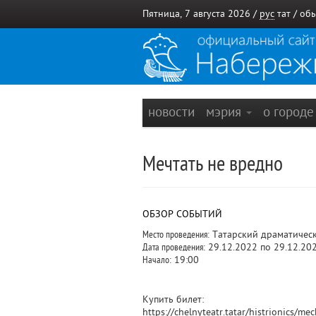
Пятница, 7 августа 2026 /
рус
тат
/
обы
новости
мэрия
о город
Мечтать не вредно
ОБЗОР СОБЫТИЙ
Место проведения:
Татарский драматическ
Дата проведения:
29.12.2022 по 29.12.20
Начало:
19:00
Купить билет:
https://chelnyteatr.tatar/histrionics/me