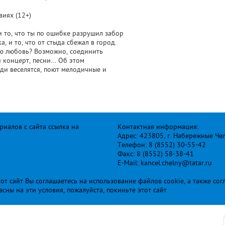
виях (12+)
и то, что ты по ошибке разрушил забор
 и то, что от стыда сбежал в город.
ою любовь? Возможно, соединить
 концерт, песни… Об этом
ди веселятся, поют мелодичные и
иалов с сайта ссылка на
Контактная информация:
Адрес: 423805, г. Набережные Че
Телефон: 8 (8552) 30-55-42
Факс: 8 (8552) 58-38-41
E-Mail: kancel.chelny@tatar.ru
т сайт Вы соглашаетесь на использование файлов cookie, а также сог
ласны на эти условия, пожалуйста, покиньте этот сайт