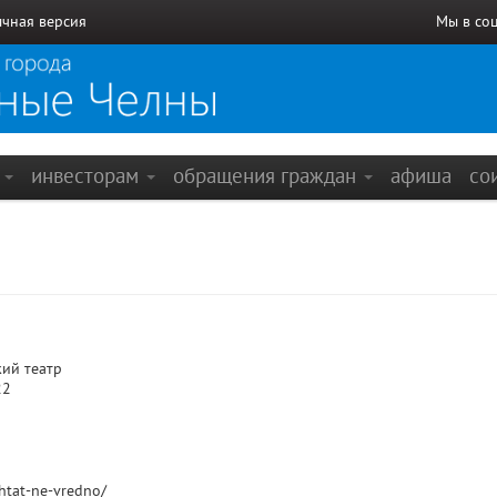
чная версия
Мы в со
е
инвесторам
обращения граждан
афиша
со
ий театр
22
chtat-ne-vredno/