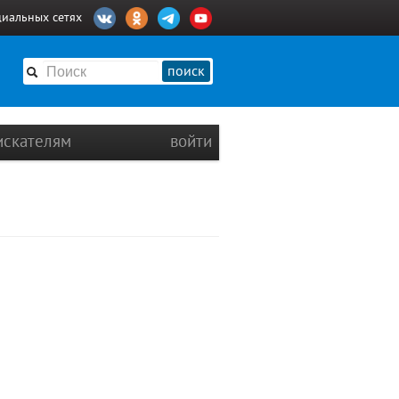
циальных сетях
поиск
искателям
войти