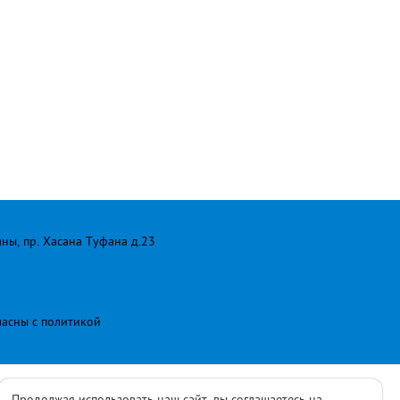
лны, пр. Хасана Туфана д.23
ласны с
политикой
Продолжая использовать наш сайт, вы соглашаетесь на