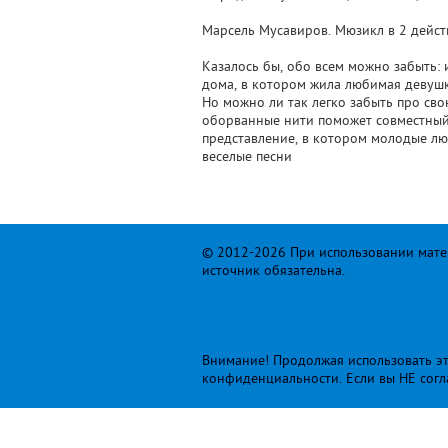
Марсель Мусавиров. Мюзикл в 2 дейст
Казалось бы, обо всем можно забыть: 
дома, в котором жила любимая девушка,
Но можно ли так легко забыть про св
оборванные нити поможет совместный
представление, в котором молодые лю
веселые песни
© 2012-2026 При использовании матер
источник обязательна.
Внимание! Продолжая использовать это
конфиденциальности
. Если вы НЕ сог