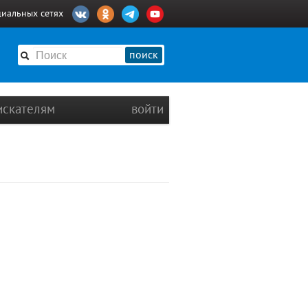
циальных сетях
поиск
искателям
войти