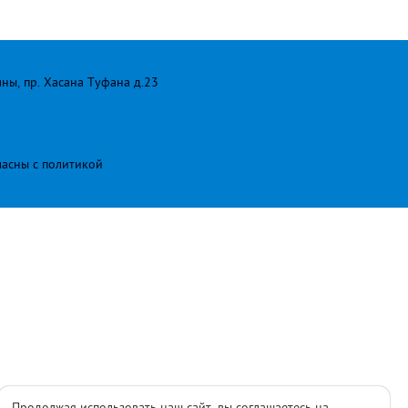
лны, пр. Хасана Туфана д.23
ласны с
политикой
Продолжая использовать наш сайт, вы соглашаетесь на