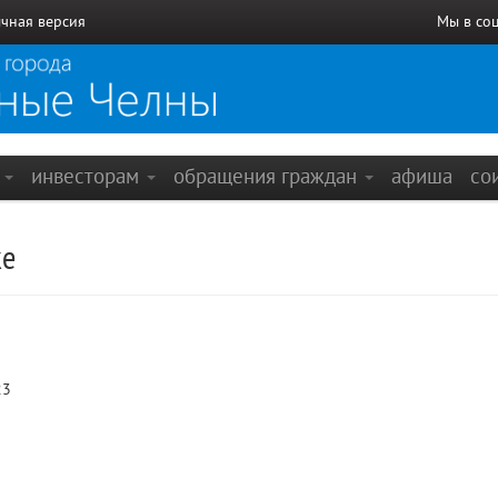
чная версия
Мы в со
е
инвесторам
обращения граждан
афиша
со
ке
23