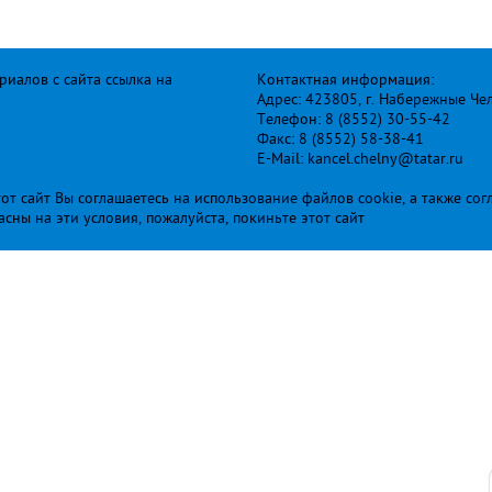
иалов с сайта ссылка на
Контактная информация:
Адрес: 423805, г. Набережные Че
Телефон: 8 (8552) 30-55-42
Факс: 8 (8552) 58-38-41
E-Mail: kancel.chelny@tatar.ru
т сайт Вы соглашаетесь на использование файлов cookie, а также сог
ласны на эти условия, пожалуйста, покиньте этот сайт