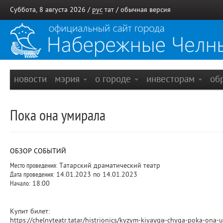
Суббота, 8 августа 2026 /
рус
тат
/
обычная версия
новости
мэрия
о городе
инвесторам
об
Пока она умирала
ОБЗОР СОБЫТИЙ
Место проведения:
Татарский драматический театр
Дата проведения:
14.01.2023 по 14.01.2023
Начало:
18:00
Купит билет:
https://chelnyteatr.tatar/histrionics/kyzym-kiyaүgә-chyga-poka-ona-u