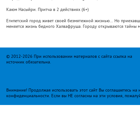
Каюм Насыйри. Притча в 2 действиях (6+)
Египетский город живет своей безмятежной жизнью… Но приехавши
меняется жизнь бедного Халвафруша. Городу открываются тайны м
© 2012-2026 При использовании материалов с сайта ссылка на
источник обязательна.
Внимание! Продолжая использовать этот сайт Вы соглашаетесь на и
конфиденциальности
. Если вы НЕ согласны на эти условия, пожалу