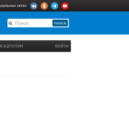
циальных сетях
поиск
искателям
войти