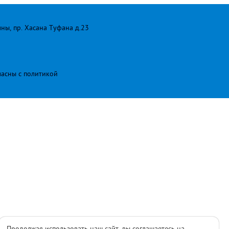
лны, пр. Хасана Туфана д.23
ласны с
политикой
Продолжая использовать наш сайт, вы соглашаетесь на