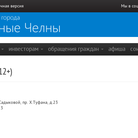
чная версия
Мы в со
е
инвесторам
обращения граждан
афиша
со
12+)
адыковой, пр. Х.Туфана, д.23
23