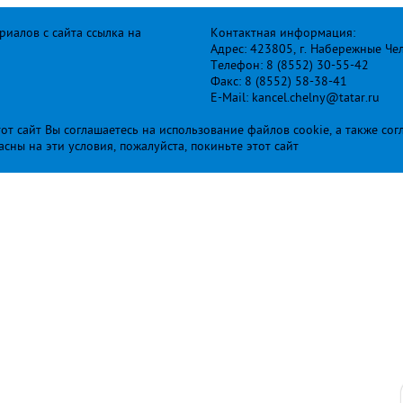
иалов с сайта ссылка на
Контактная информация:
Адрес: 423805, г. Набережные Че
Телефон: 8 (8552) 30-55-42
Факс: 8 (8552) 58-38-41
E-Mail: kancel.chelny@tatar.ru
т сайт Вы соглашаетесь на использование файлов cookie, а также сог
ласны на эти условия, пожалуйста, покиньте этот сайт