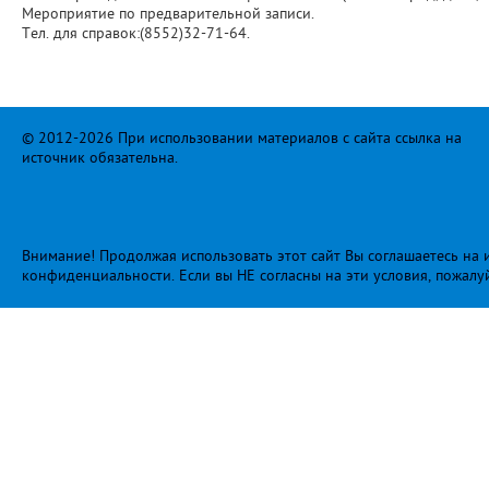
Мероприятие по предварительной записи.
Тел. для справок:(8552)32-71-64.
© 2012-2026 При использовании материалов с сайта ссылка на
источник обязательна.
Внимание! Продолжая использовать этот сайт Вы соглашаетесь на и
конфиденциальности
. Если вы НЕ согласны на эти условия, пожалу