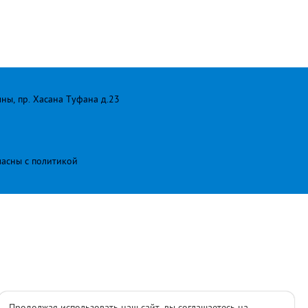
лны, пр. Хасана Туфана д.23
ласны с
политикой
Продолжая использовать наш сайт, вы соглашаетесь на