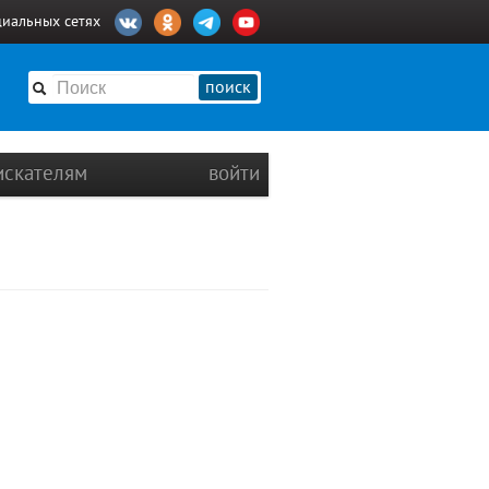
циальных сетях
поиск
искателям
войти