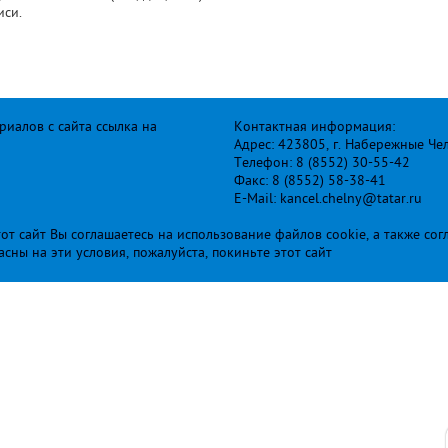
иси.
иалов с сайта ссылка на
Контактная информация:
Адрес: 423805, г. Набережные Че
Телефон: 8 (8552) 30-55-42
Факс: 8 (8552) 58-38-41
E-Mail: kancel.chelny@tatar.ru
т сайт Вы соглашаетесь на использование файлов cookie, а также сог
ласны на эти условия, пожалуйста, покиньте этот сайт