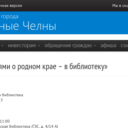
чная версия
Мы в со
е
инвесторам
обращения граждан
афиша
со
ями о родном крае – в библиотеку»
я библиотека
23
 11:00
кая библиотека (ГЭС, д. 4/14 А)