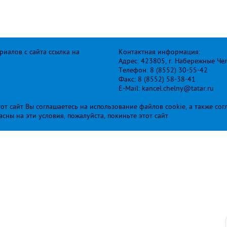
иалов с сайта ссылка на
Контактная информация:
Адрес: 423805, г. Набережные Че
Телефон: 8 (8552) 30-55-42
Факс: 8 (8552) 58-38-41
E-Mail: kancel.chelny@tatar.ru
т сайт Вы соглашаетесь на использование файлов cookie, а также сог
ласны на эти условия, пожалуйста, покиньте этот сайт