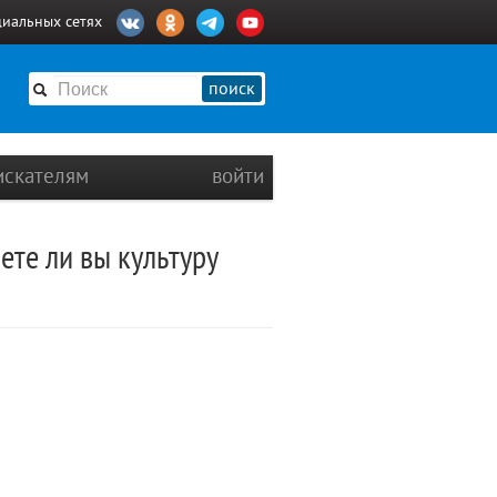
циальных сетях
поиск
искателям
войти
ете ли вы культуру