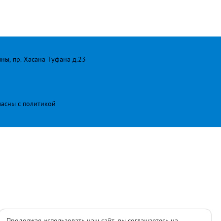
лны, пр. Хасана Туфана д.23
ласны с
политикой
Продолжая использовать наш сайт, вы соглашаетесь на