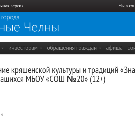
чная версия
Мы в со
е
инвесторам
обращения граждан
афиша
со
ние кряшенской культуры и традиций «Зна
учащихся МБОУ «СОШ №20» (12+)
23