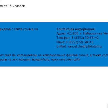
»
п от 15 человек.
иалов с сайта ссылка на
Контактная информация:
Адрес: 423805, г. Набережные Че
Телефон: 8 (8552) 30-55-42
Факс: 8 (8552) 58-38-41
E-Mail: kancel.chelny@tatar.ru
т сайт Вы соглашаетесь на использование файлов cookie, а также сог
ласны на эти условия, пожалуйста, покиньте этот сайт