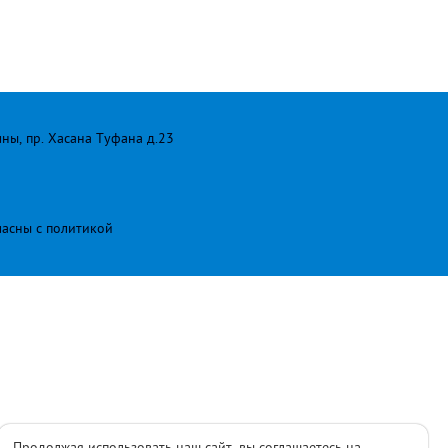
лны, пр. Хасана Туфана д.23
ласны с
политикой
Продолжая использовать наш сайт, вы соглашаетесь на