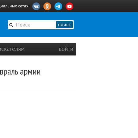
циальных сетях
поиск
искателям
войти
евраль армии