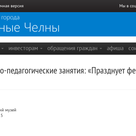
чная версия
Мы в со
е
инвесторам
обращения граждан
афиша
со
о-педагогические занятия: «Празднует ф
ий музей
15