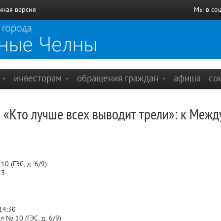
чная версия
Мы в со
е
инвесторам
обращения граждан
афиша
со
 «Кто лучше всех выводит трели»: к Меж
 (ГЭС, д. 6/9)
23
14:30
 № 10 (ГЭС, д. 6/9)