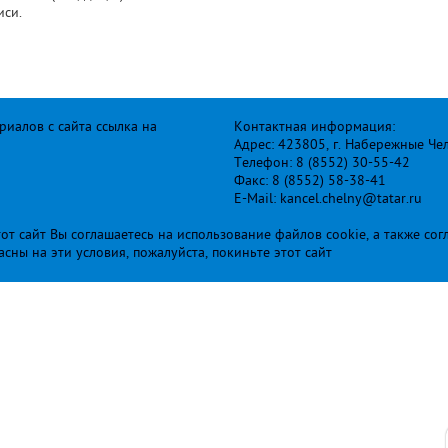
иси.
иалов с сайта ссылка на
Контактная информация:
Адрес: 423805, г. Набережные Че
Телефон: 8 (8552) 30-55-42
Факс: 8 (8552) 58-38-41
E-Mail: kancel.chelny@tatar.ru
т сайт Вы соглашаетесь на использование файлов cookie, а также сог
ласны на эти условия, пожалуйста, покиньте этот сайт