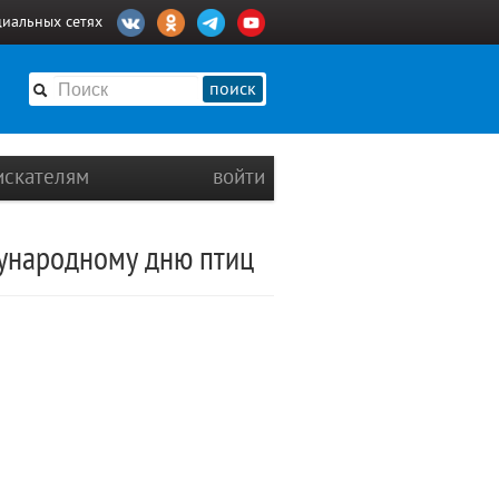
циальных сетях
поиск
искателям
войти
дународному дню птиц