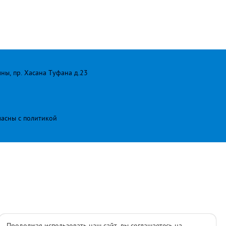
лны, пр. Хасана Туфана д.23
ласны с
политикой
Продолжая использовать наш сайт, вы соглашаетесь на