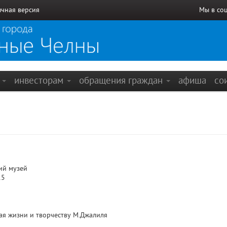
чная версия
Мы в со
е
инвесторам
обращения граждан
афиша
со
ий музей
15
ая жизни и творчеству М.Джалиля