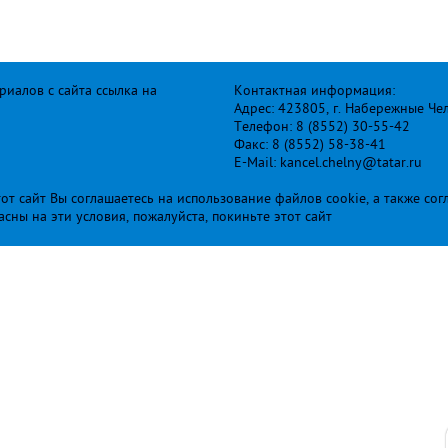
иалов с сайта ссылка на
Контактная информация:
Адрес: 423805, г. Набережные Че
Телефон: 8 (8552) 30-55-42
Факс: 8 (8552) 58-38-41
E-Mail: kancel.chelny@tatar.ru
т сайт Вы соглашаетесь на использование файлов cookie, а также сог
ласны на эти условия, пожалуйста, покиньте этот сайт