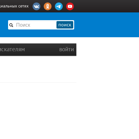
циальных сетях
поиск
искателям
войти