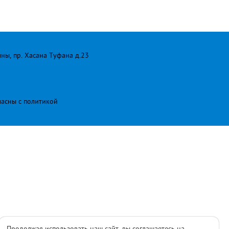
лны, пр. Хасана Туфана д.23
ласны с
политикой
Продолжая использовать наш сайт, вы соглашаетесь на