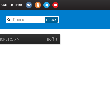
циальных сетях
поиск
искателям
войти