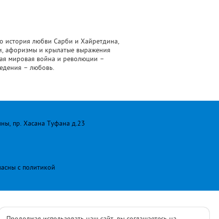
то история любви Сарби и Хайретдина,
ки, афоризмы и крылатые выражения
вая мировая война и революции –
ведения – любовь.
лны, пр. Хасана Туфана д.23
ласны с
политикой
Продолжая использовать наш сайт, вы соглашаетесь на