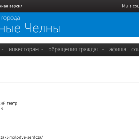
чная версия
Мы в со
е
инвесторам
обращения граждан
афиша
со
ий театр
23
ektakl-molodye-serdcza/