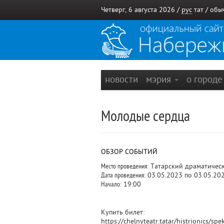
Четверг, 6 августа 2026 /
рус
тат
/
обы
новости
мэрия
о город
Молодые сердца
ОБЗОР СОБЫТИЙ
Место проведения:
Татарский драматическ
Дата проведения:
03.05.2023 по 03.05.20
Начало:
19:00
Купить билет:
https://chelnyteatr.tatar/histrionics/sp