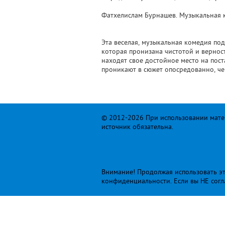
Фатхелислам Бурнашев. Музыкальная к
Эта веселая, музыкальная комедия по
которая пронизана чистотой и вернос
находят свое достойное место на пос
проникают в сюжет опосредованно, чер
© 2012-2026 При использовании матер
источник обязательна.
Внимание! Продолжая использовать это
конфиденциальности
. Если вы НЕ сог