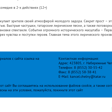
омедия в 2-х действиях (12+)
дкупает зрителя своей атмосферой молодого задора. Секрет прост – э
тью. Быстрые частушки, татарские лирические песни, а также поговор
тановке спектакля. События огромного исторического масштаба – Пер
ез чувства и поступки героев. Главная тема этого лирического произ
иалов с сайта ссылка на
Контактная информация:
Адрес: 423805, г. Набережные Че
Телефон: 8 (8552) 30-55-42
Факс: 8 (8552) 58-38-41
E-Mail: kancel.chelny@tatar.ru
т сайт Вы соглашаетесь на использование файлов cookie, а также сог
ласны на эти условия, пожалуйста, покиньте этот сайт