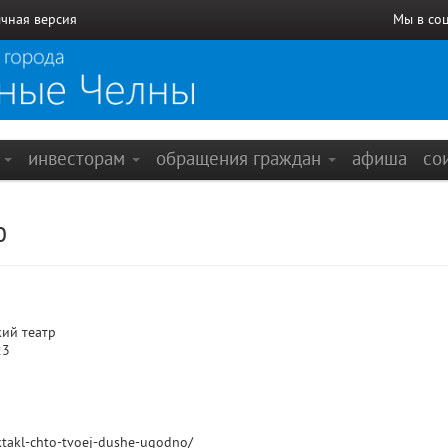
чная версия
Мы в со
е
инвесторам
обращения граждан
афиша
со
о
ий театр
23
pektakl-chto-tvoej-dushe-ugodno/