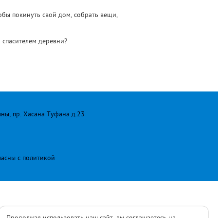
обы покинуть свой дом, собрать вещи,
м спасителем деревни?
лны, пр. Хасана Туфана д.23
ласны с
политикой
Продолжая использовать наш сайт, вы соглашаетесь на