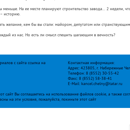
ы меньше. На ее месте планируют строительство завода… 2 недели, чт
 – историю.
ать желание, кем бы вы стали: майором, депутатом или странствующи
аждый из нас. Но есть ли смысл спешить шагающим в вечность?
иалов с сайта ссылка на
Контактная информация:
Адрес: 423805, г. Набережные Че
Телефон: 8 (8552) 30-55-42
Факс: 8 (8552) 58-38-41
E-Mail: kancel.chelny@tatar.ru
т сайт Вы соглашаетесь на использование файлов cookie, а также сог
ласны на эти условия, пожалуйста, покиньте этот сайт