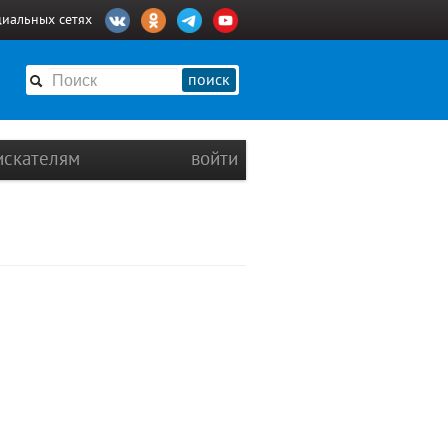
циальных сетях
поиск
искателям
войти