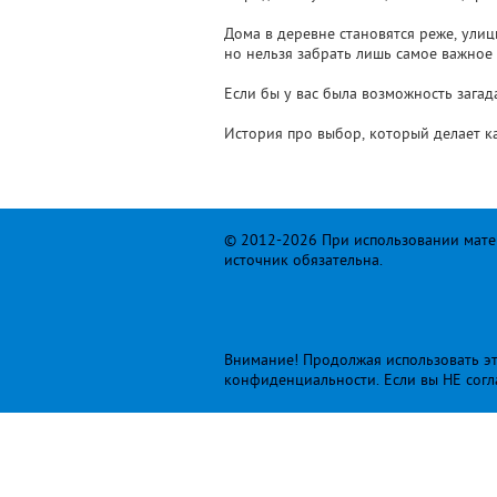
Дома в деревне становятся реже, улиц
но нельзя забрать лишь самое важное
Если бы у вас была возможность загад
История про выбор, который делает к
© 2012-2026 При использовании матер
источник обязательна.
Внимание! Продолжая использовать это
конфиденциальности
. Если вы НЕ сог