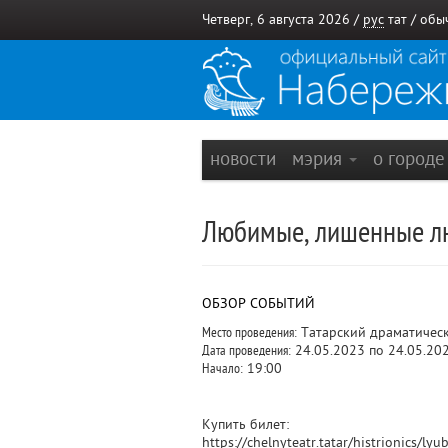
Четверг, 6 августа 2026 /
рус
тат
/
обы
новости
мэрия
о город
Любимые, лишенные л
ОБЗОР СОБЫТИЙ
Место проведения:
Татарский драматическ
Дата проведения:
24.05.2023 по 24.05.20
Начало:
19:00
Купить билет:
https://chelnyteatr.tatar/histrionics/ly