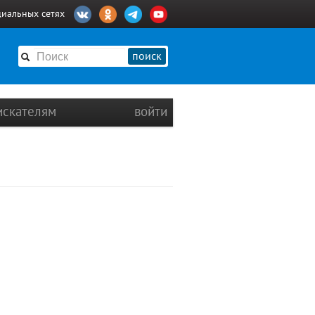
циальных сетях
поиск
искателям
войти