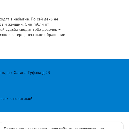
одят в небытие. По сей день не
ов и женщин. Они гибли от
рей судьба сводит трёх девочек –
знь в лагере , жестокое обращение
лны, пр. Хасана Туфана д.23
ласны с
политикой
Продолжая использовать наш сайт, вы соглашаетесь на