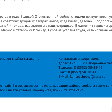
ства в годы Великой Отечественной войны, с годами притупляются, ух
 в советских трудовых лагерях молодых девушек , девочек – подростк
езней и голода, издевательств надсмотрщиков. В одном из таких лаге
у Марию и татарочку Ильсияр. Суровые условия труда, невыносимая жи
иалов с сайта ссылка на
Контактная информация:
Адрес: 423805, г. Набережные Че
Телефон: 8 (8552) 30-55-42
Факс: 8 (8552) 58-38-41
E-Mail: kancel.chelny@tatar.ru
т сайт Вы соглашаетесь на использование файлов cookie, а также сог
ласны на эти условия, пожалуйста, покиньте этот сайт