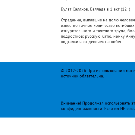
Булат Саляхов. Баллада в 1 акт (12+)
Страдания, выпавшие на долю человече
известно точное количество погибших
изнурительного и тяжелого труда, бол
подростков: русскую Катю, немку Анн
подталкивают девочек на побег…
© 2012-2026 При использовании матер
источник обязательна.
Внимание! Продолжая использовать это
конфиденциальности
. Если вы НЕ сог