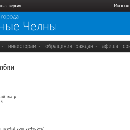
чная версия
Мы в со
е
инвесторам
обращения граждан
афиша
со
юбви
ий театр
23
ubimye-lishyonnye-lyubvi/