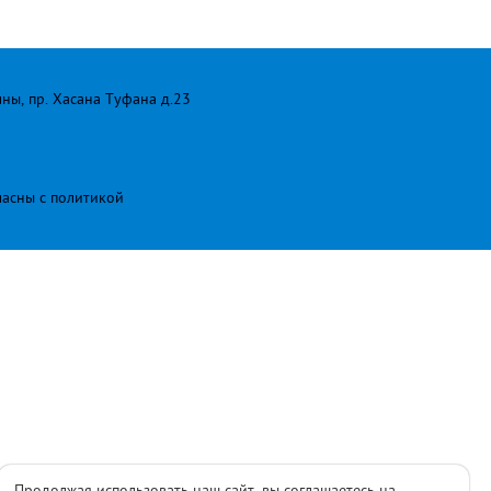
лны, пр. Хасана Туфана д.23
ласны с
политикой
Продолжая использовать наш сайт, вы соглашаетесь на