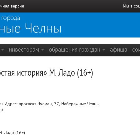
чная версия
Мы в со
е
инвесторам
обращения граждан
афиша
со
тая история» М. Ладо (16+)
 Адрес: проспект Чулман, 77, Набережные Челны
23
. Ладо (16+)