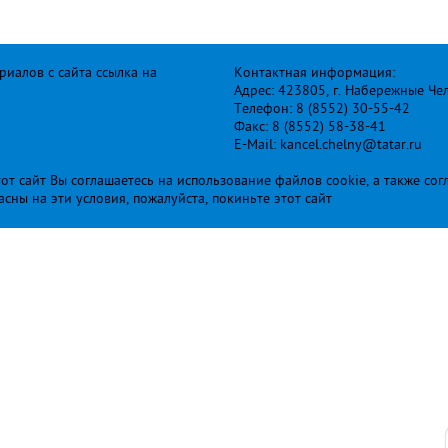
иалов с сайта ссылка на
Контактная информация:
Адрес: 423805, г. Набережные Че
Телефон: 8 (8552) 30-55-42
Факс: 8 (8552) 58-38-41
E-Mail: kancel.chelny@tatar.ru
т сайт Вы соглашаетесь на использование файлов cookie, а также сог
ласны на эти условия, пожалуйста, покиньте этот сайт