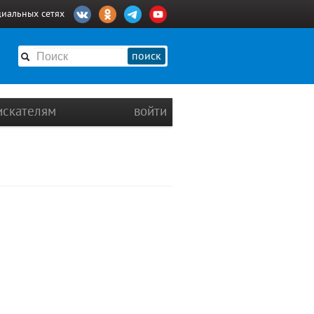
циальных сетях
поиск
искателям
войти