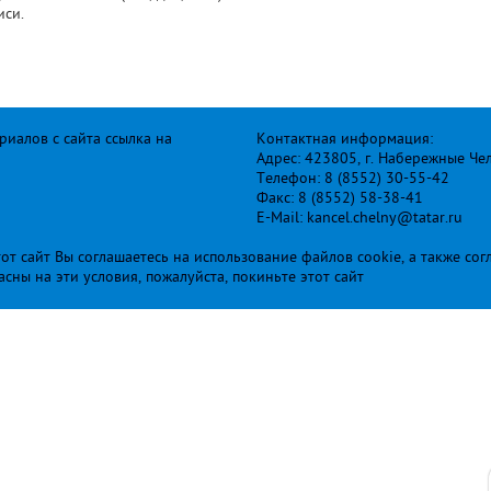
иси.
иалов с сайта ссылка на
Контактная информация:
Адрес: 423805, г. Набережные Че
Телефон: 8 (8552) 30-55-42
Факс: 8 (8552) 58-38-41
E-Mail: kancel.chelny@tatar.ru
т сайт Вы соглашаетесь на использование файлов cookie, а также сог
ласны на эти условия, пожалуйста, покиньте этот сайт