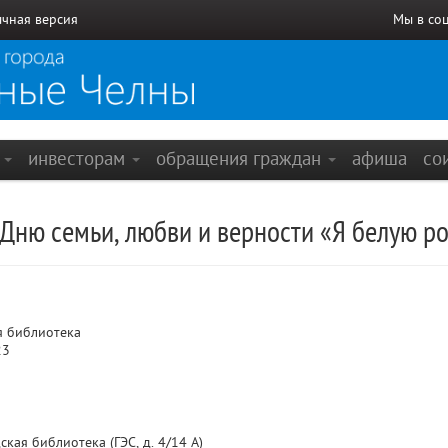
чная версия
Мы в со
е
инвесторам
обращения граждан
афиша
со
 Дню семьи, любви и верности «Я белую р
я библиотека
23
кая библиотека (ГЭС, д. 4/14 А)