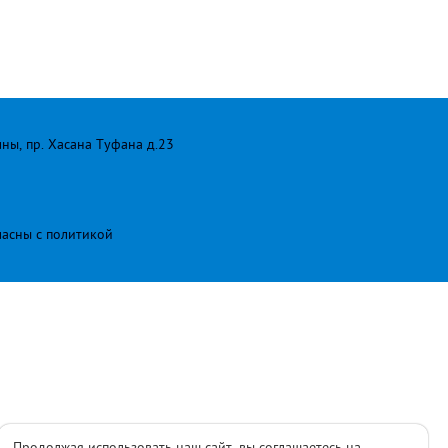
лны, пр. Хасана Туфана д.23
ласны с
политикой
Продолжая использовать наш сайт, вы соглашаетесь на