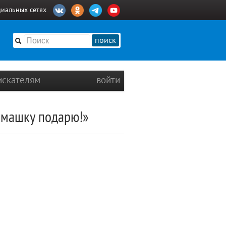
циальных сетях
поиск
искателям
войти
омашку подарю!»