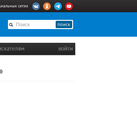
циальных сетях
поиск
искателям
войти
»