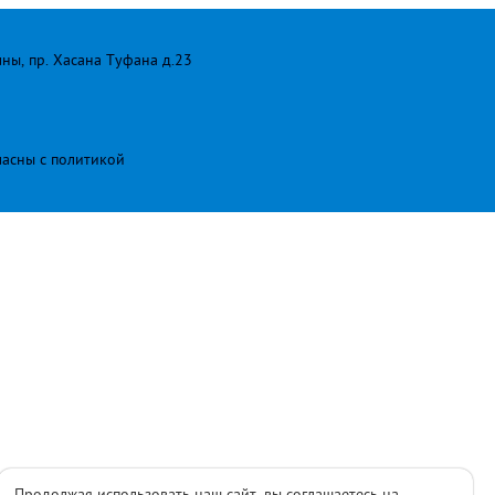
лны, пр. Хасана Туфана д.23
ласны с
политикой
Продолжая использовать наш сайт, вы соглашаетесь на