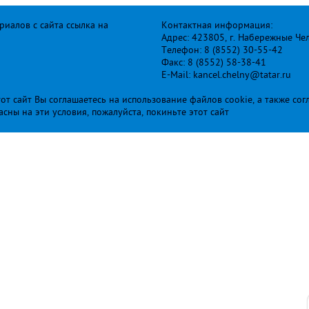
иалов с сайта ссылка на
Контактная информация:
Адрес: 423805, г. Набережные Че
Телефон: 8 (8552) 30-55-42
Факс: 8 (8552) 58-38-41
E-Mail: kancel.chelny@tatar.ru
т сайт Вы соглашаетесь на использование файлов cookie, а также сог
ласны на эти условия, пожалуйста, покиньте этот сайт