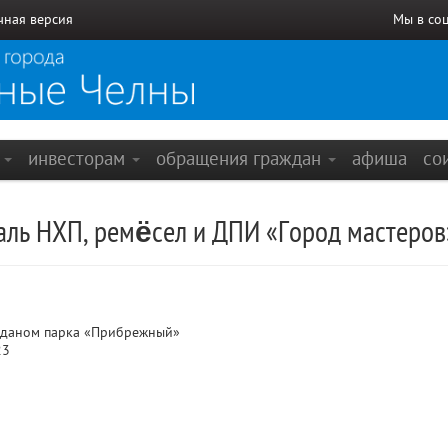
чная версия
Мы в со
е
инвесторам
обращения граждан
афиша
со
аль НХП, ремёсел и ДПИ «Город мастеров
даном парка «Прибрежный»
23