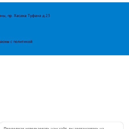
лны, пр. Хасана Туфана д.23
ласны с
политикой
Продолжая использовать наш сайт, вы соглашаетесь на