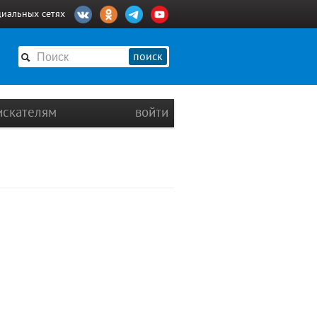
циальных сетях
поиск
искателям
войти