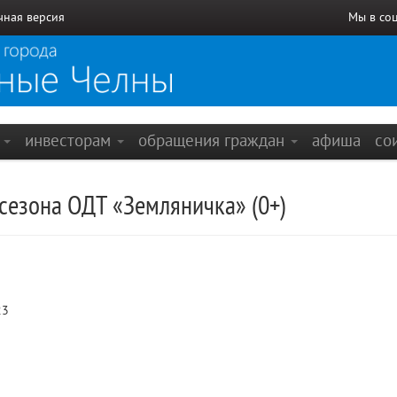
чная версия
Мы в со
е
инвесторам
обращения граждан
афиша
со
сезона ОДТ «Земляничка» (0+)
23