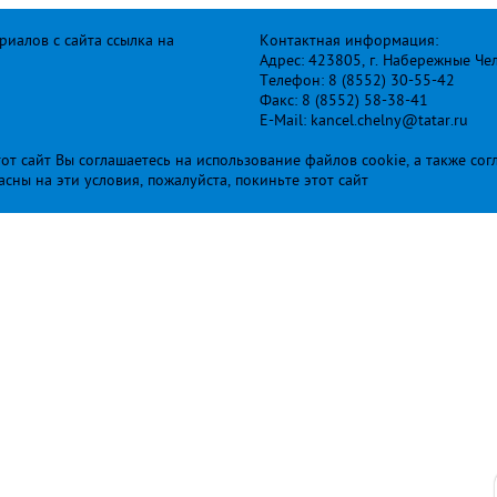
иалов с сайта ссылка на
Контактная информация:
Адрес: 423805, г. Набережные Че
Телефон: 8 (8552) 30-55-42
Факс: 8 (8552) 58-38-41
E-Mail: kancel.chelny@tatar.ru
т сайт Вы соглашаетесь на использование файлов cookie, а также сог
ласны на эти условия, пожалуйста, покиньте этот сайт