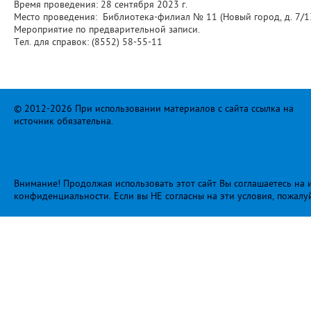
Время проведения: 28 сентября 2023 г.
Место проведения: Библиотека-филиал № 11 (Новый город, д. 7/1
Мероприятие по предварительной записи.
Тел. для справок: (8552) 58-55-11
© 2012-2026 При использовании материалов с сайта ссылка на
источник обязательна.
Внимание! Продолжая использовать этот сайт Вы соглашаетесь на и
конфиденциальности
. Если вы НЕ согласны на эти условия, пожалу