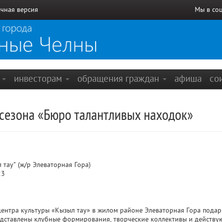
чная версия
Мы в со
е
инвесторам
обращения граждан
афиша
со
 сезона «Бюро талантливых находок»
тау" (ж/р Элеваторная Гора)
23
центра культуры «Кызыл тау» в жилом районе Элеваторная Гора пода
дставлены клубные формирования, творческие коллективы и действую