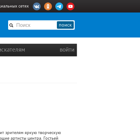
циальных сетях
поиск
искателям
войти
рит зрителям яркую творческую
щие артисты центра. Гостьей