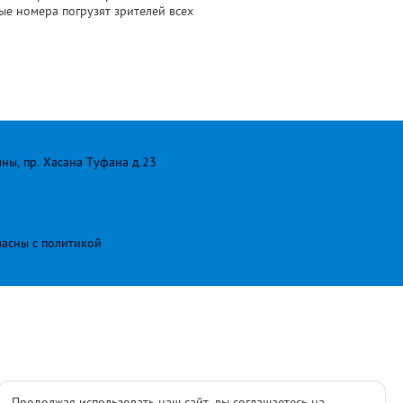
е номера погрузят зрителей всех
лны, пр. Хасана Туфана д.23
ласны с
политикой
Продолжая использовать наш сайт, вы соглашаетесь на