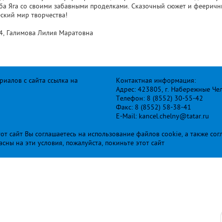
ба Яга со своими забавными проделками. Сказочный сюжет и фееричны
ский мир творчества!
24, Галимова Лилия Маратовна
иалов с сайта ссылка на
Контактная информация:
Адрес: 423805, г. Набережные Че
Телефон: 8 (8552) 30-55-42
Факс: 8 (8552) 58-38-41
E-Mail: kancel.chelny@tatar.ru
т сайт Вы соглашаетесь на использование файлов cookie, а также сог
ласны на эти условия, пожалуйста, покиньте этот сайт