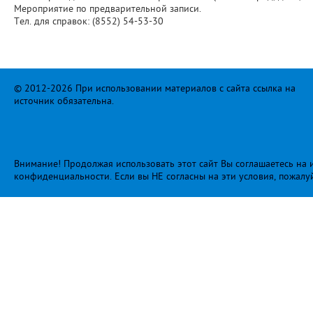
Мероприятие по предварительной записи.
Тел. для справок: (8552) 54-53-30
© 2012-2026 При использовании материалов с сайта ссылка на
источник обязательна.
Внимание! Продолжая использовать этот сайт Вы соглашаетесь на и
конфиденциальности
. Если вы НЕ согласны на эти условия, пожалу