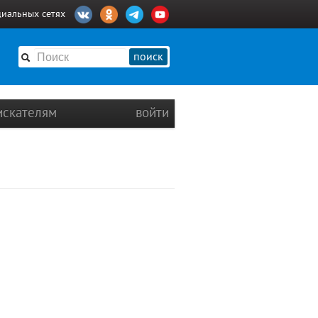
циальных сетях
поиск
искателям
войти