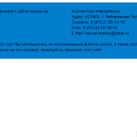
иалов с сайта ссылка на
Контактная информация:
Адрес: 423805, г. Набережные Че
Телефон: 8 (8552) 30-55-42
Факс: 8 (8552) 58-38-41
E-Mail: kancel.chelny@tatar.ru
т сайт Вы соглашаетесь на использование файлов cookie, а также сог
ласны на эти условия, пожалуйста, покиньте этот сайт