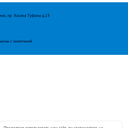
лны, пр. Хасана Туфана д.23
ласны с
политикой
Продолжая использовать наш сайт, вы соглашаетесь на