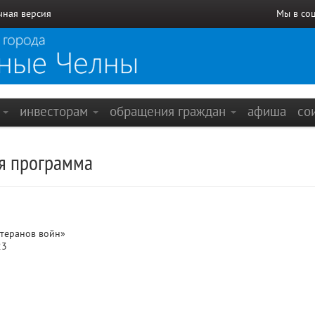
чная версия
Мы в со
е
инвесторам
обращения граждан
афиша
со
я программа
етеранов войн»
23