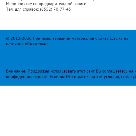
Мероприятие по предварительной записи.
Тел. для справок: (8552) 70-77-45
© 2012-2026 При использовании материалов с сайта ссылка на
источник обязательна.
Внимание! Продолжая использовать этот сайт Вы соглашаетесь на и
конфиденциальности
. Если вы НЕ согласны на эти условия, пожалу