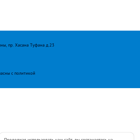
лны, пр. Хасана Туфана д.23
ласны с
политикой
Продолжая использовать наш сайт, вы соглашаетесь на