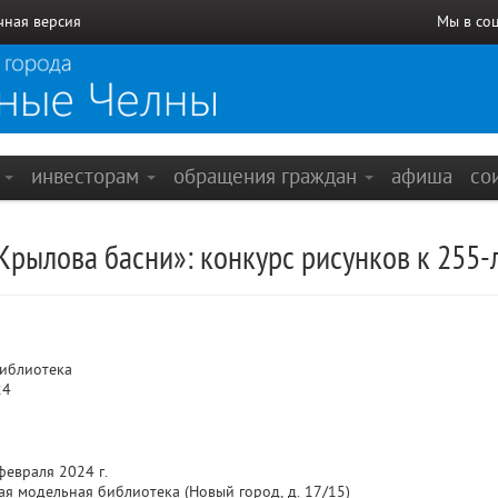
чная версия
Мы в со
е
инвесторам
обращения граждан
афиша
со
рылова басни»: конкурс рисунков к 255-
библиотека
24
февраля 2024 г.
ая модельная библиотека (Новый город, д. 17/15)