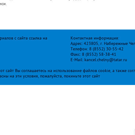
иси.
иалов с сайта ссылка на
Контактная информация:
Адрес: 423805, г. Набережные Че
Телефон: 8 (8552) 30-55-42
Факс: 8 (8552) 58-38-41
E-Mail: kancel.chelny@tatar.ru
т сайт Вы соглашаетесь на использование файлов cookie, а также сог
ласны на эти условия, пожалуйста, покиньте этот сайт