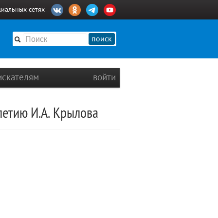
циальных сетях
поиск
искателям
войти
летию И.А. Крылова