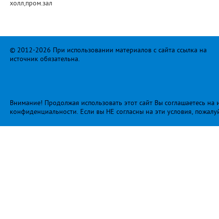
холл,пром.зал
© 2012-2026 При использовании материалов с сайта ссылка на
источник обязательна.
Внимание! Продолжая использовать этот сайт Вы соглашаетесь на и
конфиденциальности
. Если вы НЕ согласны на эти условия, пожалу