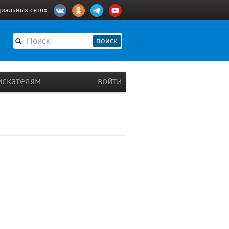
циальных сетях
поиск
искателям
войти