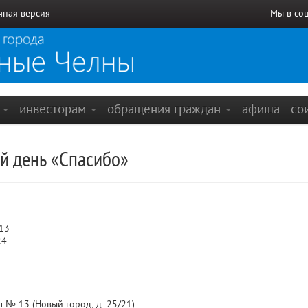
чная версия
Мы в со
е
инвесторам
обращения граждан
афиша
со
й день «Спасибо»
13
24
 № 13 (Новый город, д. 25/21)