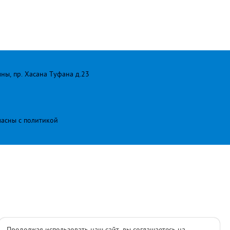
лны, пр. Хасана Туфана д.23
ласны с
политикой
Продолжая использовать наш сайт, вы соглашаетесь на