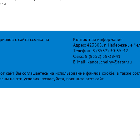
иси.
иалов с сайта ссылка на
Контактная информация:
Адрес: 423805, г. Набережные Че
Телефон: 8 (8552) 30-55-42
Факс: 8 (8552) 58-38-41
E-Mail: kancel.chelny@tatar.ru
т сайт Вы соглашаетесь на использование файлов cookie, а также сог
ласны на эти условия, пожалуйста, покиньте этот сайт