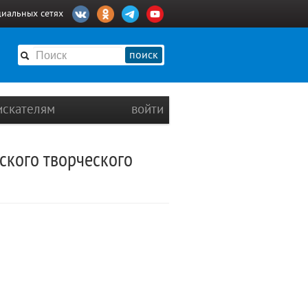
циальных сетях
поиск
искателям
войти
ского творческого