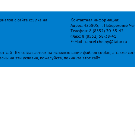
иалов с сайта ссылка на
Контактная информация:
Адрес: 423805, г. Набережные Че
Телефон: 8 (8552) 30-55-42
Факс: 8 (8552) 58-38-41
E-Mail: kancel.chelny@tatar.ru
т сайт Вы соглашаетесь на использование файлов cookie, а также сог
ласны на эти условия, пожалуйста, покиньте этот сайт