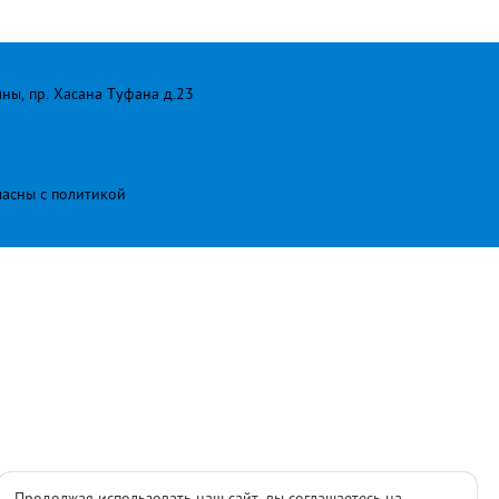
лны, пр. Хасана Туфана д.23
ласны с
политикой
Продолжая использовать наш сайт, вы соглашаетесь на