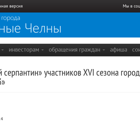
чная версия
Мы в со
е
инвесторам
обращения граждан
афиша
со
серпантин» участников XVI сезона город
3»
24