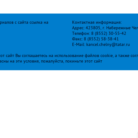
иалов с сайта ссылка на
Контактная информация:
Адрес: 423805, г. Набережные Че
Телефон: 8 (8552) 30-55-42
Факс: 8 (8552) 58-38-41
E-Mail: kancel.chelny@tatar.ru
т сайт Вы соглашаетесь на использование файлов cookie, а также сог
ласны на эти условия, пожалуйста, покиньте этот сайт