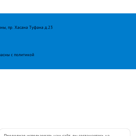
лны, пр. Хасана Туфана д.23
ласны с
политикой
Продолжая использовать наш сайт, вы соглашаетесь на