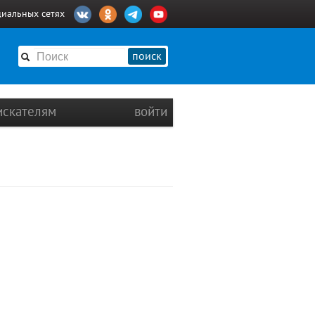
циальных сетях
поиск
искателям
войти