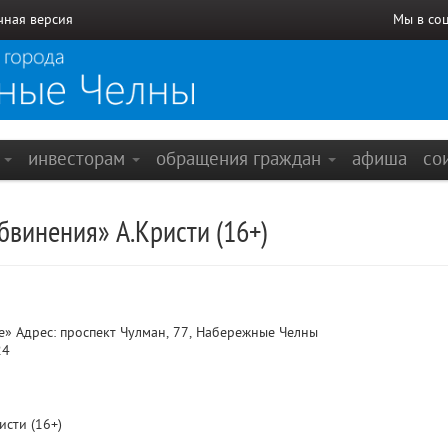
чная версия
Мы в со
е
инвесторам
обращения граждан
афиша
со
бвинения» А.Кристи (16+)
 Адрес: проспект Чулман, 77, Набережные Челны
24
исти (16+)