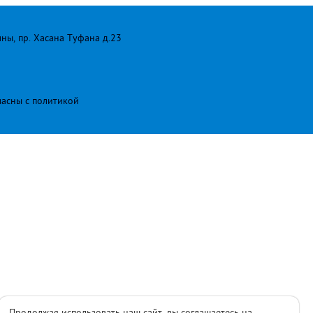
лны, пр. Хасана Туфана д.23
ласны с
политикой
Продолжая использовать наш сайт, вы соглашаетесь на