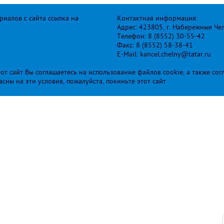
иалов с сайта ссылка на
Контактная информация:
Адрес: 423805, г. Набережные Че
Телефон: 8 (8552) 30-55-42
Факс: 8 (8552) 58-38-41
E-Mail: kancel.chelny@tatar.ru
т сайт Вы соглашаетесь на использование файлов cookie, а также сог
ласны на эти условия, пожалуйста, покиньте этот сайт