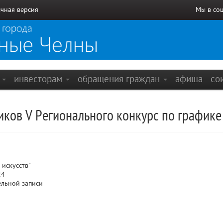
чная версия
Мы в со
е
инвесторам
обращения граждан
афиша
со
иков V Регионального конкурс по графике 
искусств"
24
ельной записи