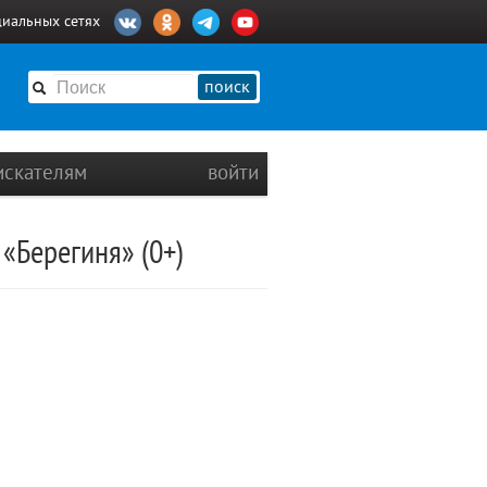
циальных сетях
поиск
искателям
войти
«Берегиня» (0+)