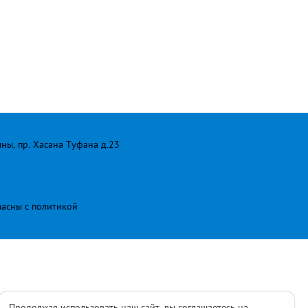
лны, пр. Хасана Туфана д.23
ласны с
политикой
Продолжая использовать наш сайт, вы соглашаетесь на