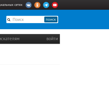
циальных сетях
поиск
искателям
войти