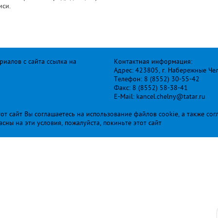
иси.
иалов с сайта ссылка на
Контактная информация:
Адрес: 423805, г. Набережные Че
Телефон: 8 (8552) 30-55-42
Факс: 8 (8552) 58-38-41
E-Mail: kancel.chelny@tatar.ru
т сайт Вы соглашаетесь на использование файлов cookie, а также сог
ласны на эти условия, пожалуйста, покиньте этот сайт