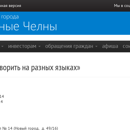
чная версия
Мы в со
е
инвесторам
обращения граждан
афиша
со
ворить на разных языках»
14
24
 № 14 (Новый город, д. 49/16)