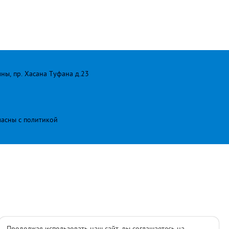
лны, пр. Хасана Туфана д.23
ласны с
политикой
Продолжая использовать наш сайт, вы соглашаетесь на