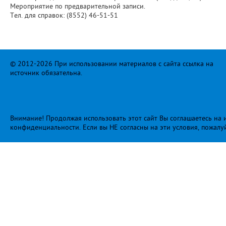
Мероприятие по предварительной записи.
Тел. для справок: (8552) 46-51-51
© 2012-2026 При использовании материалов с сайта ссылка на
источник обязательна.
Внимание! Продолжая использовать этот сайт Вы соглашаетесь на и
конфиденциальности
. Если вы НЕ согласны на эти условия, пожалу