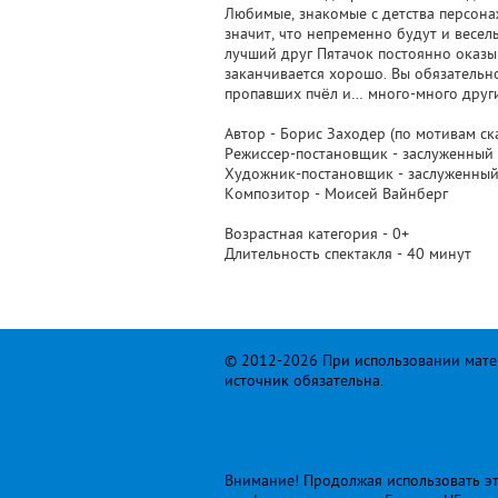
Любимые, знакомые с детства персонаж
значит, что непременно будут и весе
лучший друг Пятачок постоянно оказыв
заканчивается хорошо. Вы обязательно
пропавших пчёл и… много-много други
Автор - Борис Заходер (по мотивам ск
Режиссер-постановщик - заслуженный 
Художник-постановщик - заслуженный
Композитор - Моисей Вайнберг
Возрастная категория - 0+
Длительность спектакля - 40 минут
© 2012-2026 При использовании матер
источник обязательна.
Внимание! Продолжая использовать это