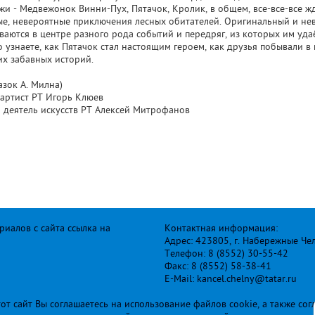
и - Медвежонок Винни-Пух, Пятачок, Кролик, в общем, все-все-все жд
лые, невероятные приключения лесных обитателей. Оригинальный и н
аются в центре разного рода событий и передряг, из которых им удаё
 узнаете, как Пятачок стал настоящим героем, как друзья побывали в 
х забавных историй.
азок А. Милна)
артист РТ Игорь Клюев
 деятель искусств РТ Алексей Митрофанов
иалов с сайта ссылка на
Контактная информация:
Адрес: 423805, г. Набережные Че
Телефон: 8 (8552) 30-55-42
Факс: 8 (8552) 58-38-41
E-Mail: kancel.chelny@tatar.ru
т сайт Вы соглашаетесь на использование файлов cookie, а также сог