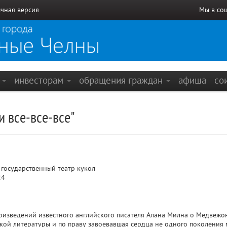
чная версия
Мы в со
е
инвесторам
обращения граждан
афиша
со
и все-все-все"
государственный театр кукол
24
роизведений известного английского писателя Алана Милна о Медвежон
ой литературы и по праву завоевавшая сердца не одного поколения 