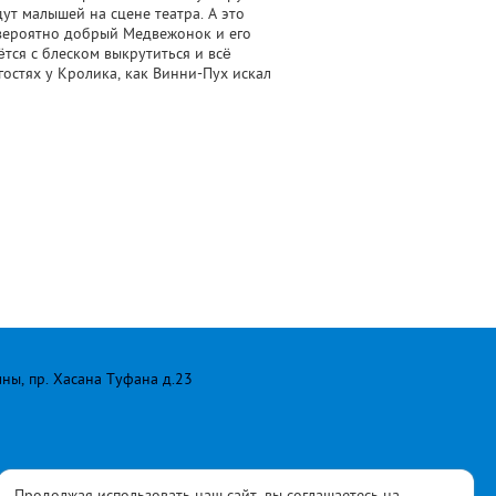
ут малышей на сцене театра. А это
евероятно добрый Медвежонок и его
тся с блеском выкрутиться и всё
гостях у Кролика, как Винни-Пух искал
лны, пр. Хасана Туфана д.23
ласны с
политикой
Продолжая использовать наш сайт, вы соглашаетесь на