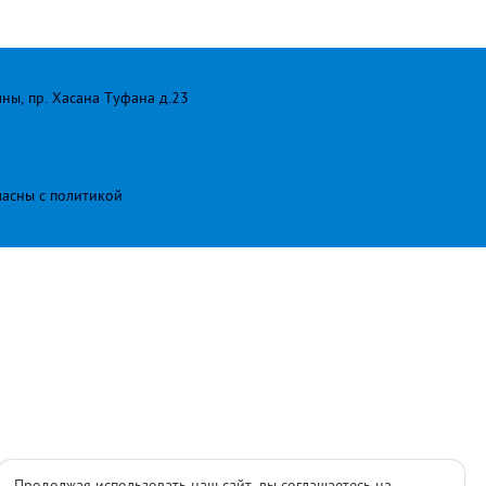
лны, пр. Хасана Туфана д.23
ласны с
политикой
Продолжая использовать наш сайт, вы соглашаетесь на