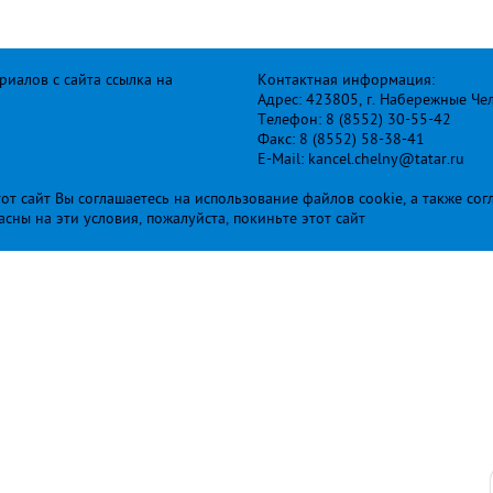
иалов с сайта ссылка на
Контактная информация:
Адрес: 423805, г. Набережные Че
Телефон: 8 (8552) 30-55-42
Факс: 8 (8552) 58-38-41
E-Mail: kancel.chelny@tatar.ru
т сайт Вы соглашаетесь на использование файлов cookie, а также сог
ласны на эти условия, пожалуйста, покиньте этот сайт