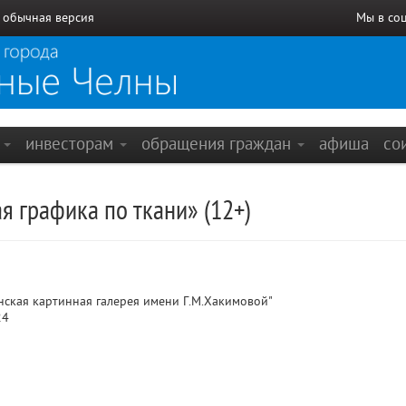
/
обычная версия
Мы в со
е
инвесторам
обращения граждан
афиша
со
я графика по ткани» (12+)
кая картинная галерея имени Г.М.Хакимовой"
24