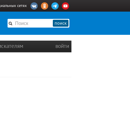
циальных сетях
поиск
искателям
войти