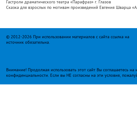
Гастроли драматического театра «Парафраз» г. Глазов
Сказка для взрослых по мотивам произведений Евгения Шварца «Ал
© 2012-2026 При использовании материалов с сайта ссылка на
источник обязательна.
Внимание! Продолжая использовать этот сайт Вы соглашаетесь на и
конфиденциальности
. Если вы НЕ согласны на эти условия, пожалу