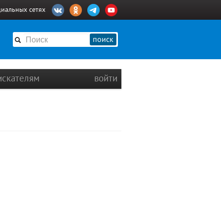
циальных сетях
поиск
искателям
войти