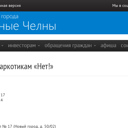
чная версия
Мы в со
е
инвесторам
обращения граждан
афиша
со
аркотикам «Нет!»
 17
24
 № 17 (Новый город, д. 50/02)