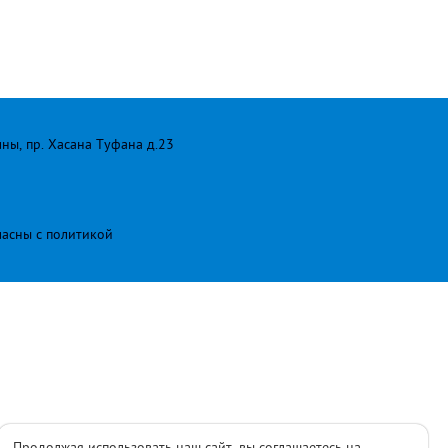
лны, пр. Хасана Туфана д.23
ласны с
политикой
Продолжая использовать наш сайт, вы соглашаетесь на