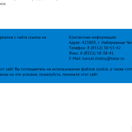
иси.
иалов с сайта ссылка на
Контактная информация:
Адрес: 423805, г. Набережные Че
Телефон: 8 (8552) 30-55-42
Факс: 8 (8552) 58-38-41
E-Mail: kancel.chelny@tatar.ru
т сайт Вы соглашаетесь на использование файлов cookie, а также сог
ласны на эти условия, пожалуйста, покиньте этот сайт