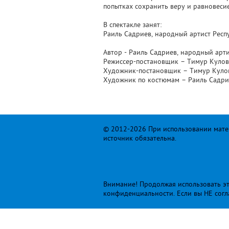
попытках сохранить веру и равновеси
В спектакле занят:
Раиль Садриев, народный артист Респ
Автор - Раиль Садриев, народный арт
Режиссер-постановщик – Тимур Кулов
Художник-постановщик – Тимур Куло
Художник по костюмам – Раиль Садрие
© 2012-2026 При использовании матер
источник обязательна.
Внимание! Продолжая использовать это
конфиденциальности
. Если вы НЕ сог