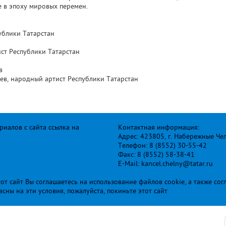
е в эпоху мировых перемен.
ублики Татарстан
ист Республики Татарстан
в
в, народный артист Республики Татарстан
иалов с сайта ссылка на
Контактная информация:
Адрес: 423805, г. Набережные Че
Телефон: 8 (8552) 30-55-42
Факс: 8 (8552) 58-38-41
E-Mail: kancel.chelny@tatar.ru
т сайт Вы соглашаетесь на использование файлов cookie, а также сог
ласны на эти условия, пожалуйста, покиньте этот сайт