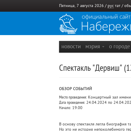
Пятница, 7 августа 2026 /
рус
тат
/
обы
новости
мэрия
о город
Спектакль "Дервиш" (1
ОБЗОР СОБЫТИЙ
Место проведения:
Концертный зал имени
Дата проведения:
24.04.2024 по 24.04.20
Начало:
19.00
В основу спектакля легла биография т
Но это не история непоколебимого гер