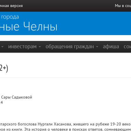
чная версия
Мы в со
е
инвесторам
обращения граждан
афиша
со
2+)
 Сары Садыковой
24
атарского богослова Нургали Хасанова, жившего на рубеже 19-20 веко
оя из книги. Эта история о человеке в поисках ответов, сомневающи