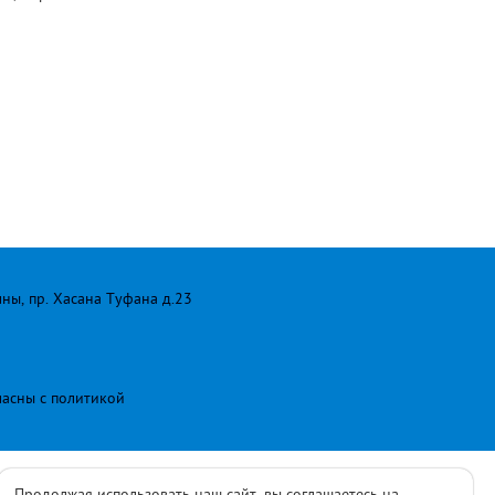
лны, пр. Хасана Туфана д.23
ласны с
политикой
Продолжая использовать наш сайт, вы соглашаетесь на