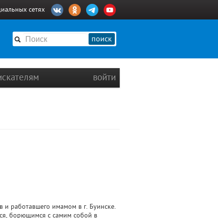
циальных сетях
поиск
искателям
войти
в и работавшего имамом в г. Буинске.
мся, борющимся с самим собой в