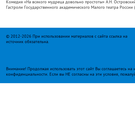
Комедия «На всякого мудреца довольно простоты» А.Н. Островский
Гастроли Государственного академического Малого театра России (
© 2012-2026 При использовании материалов с сайта ссылка на
источник обязательна.
Внимание! Продолжая использовать этот сайт Вы соглашаетесь на и
конфиденциальности
. Если вы НЕ согласны на эти условия, пожалу